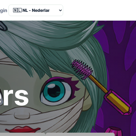
Language
gin
ers