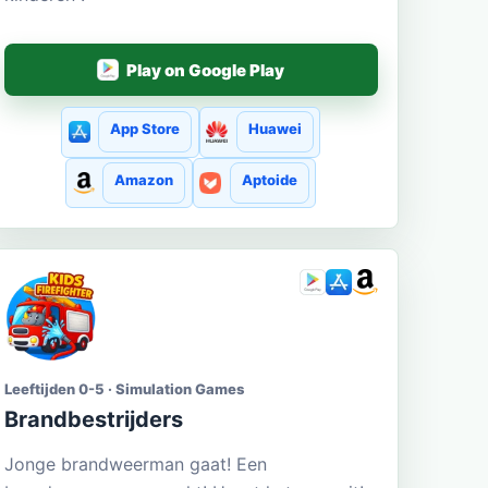
Play on Google Play
App Store
Huawei
Amazon
Aptoide
Leeftijden 0-5 · Simulation Games
Brandbestrijders
Jonge brandweerman gaat! Een