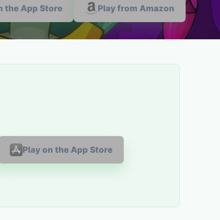
n the App Store
Play from Amazon
Play on the App Store