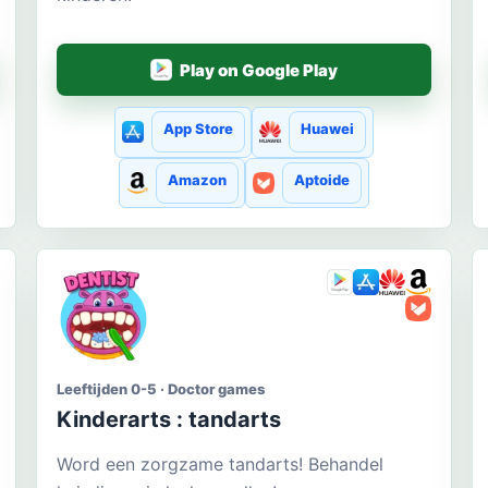
Play on Google Play
App Store
Huawei
Amazon
Aptoide
Leeftijden 0-5 · Doctor games
Kinderarts : tandarts
Word een zorgzame tandarts! Behandel