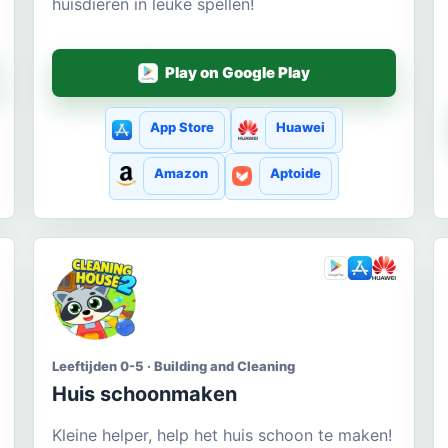
huisdieren in leuke spellen!
Play on Google Play
App Store
Huawei
Amazon
Aptoide
Leeftijden 0-5 · Building and Cleaning
Huis schoonmaken
Kleine helper, help het huis schoon te maken!