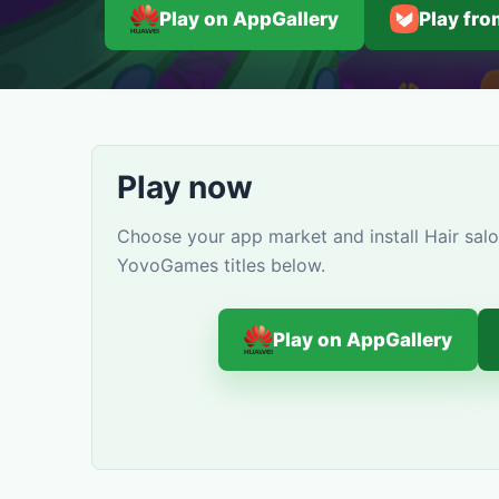
Play on AppGallery
Play fr
Play now
Choose your app market and install Hair salo
YovoGames titles below.
Play on AppGallery