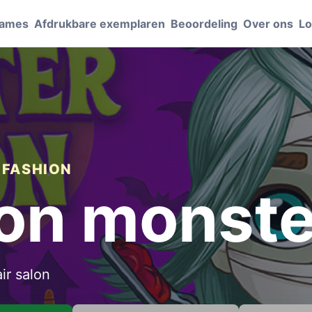
Games
Afdrukbare exemplaren
Beoordeling
Over ons
Lo
 FASHION
lon monst
ir salon