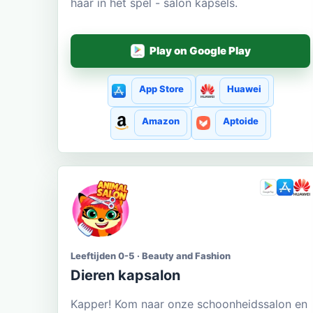
haar in het spel - salon kapsels.
Play on Google Play
App Store
Huawei
Amazon
Aptoide
Leeftijden 0-5 · Beauty and Fashion
Dieren kapsalon
Kapper! Kom naar onze schoonheidssalon en