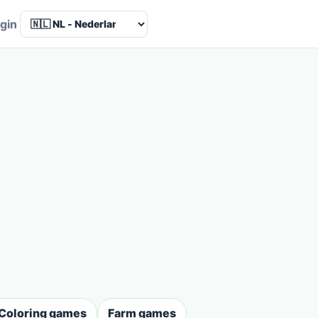
Language
gin
Coloring games
Farm games