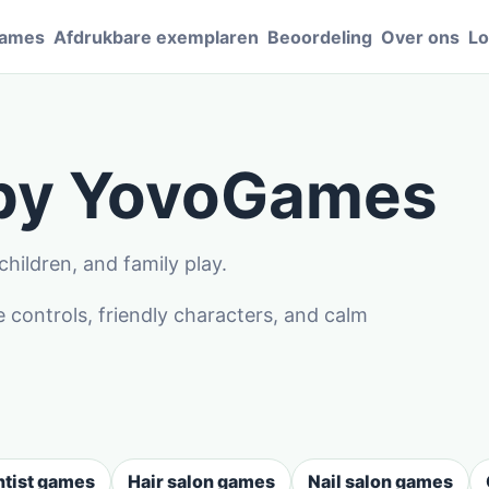
Games
Afdrukbare exemplaren
Beoordeling
Over ons
Lo
 by YovoGames
hildren, and family play.
controls, friendly characters, and calm
tist games
Hair salon games
Nail salon games