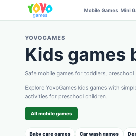
Mobile Games
Mini 
YOVOGAMES
Kids games
Safe mobile games for toddlers, preschool c
Explore YovoGames kids games with simple 
activities for preschool children.
All mobile games
Baby care games
Car wash games
Den