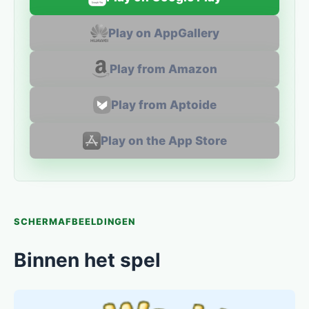
Play on AppGallery
Play from Amazon
Play from Aptoide
Play on the App Store
SCHERMAFBEELDINGEN
Binnen het spel