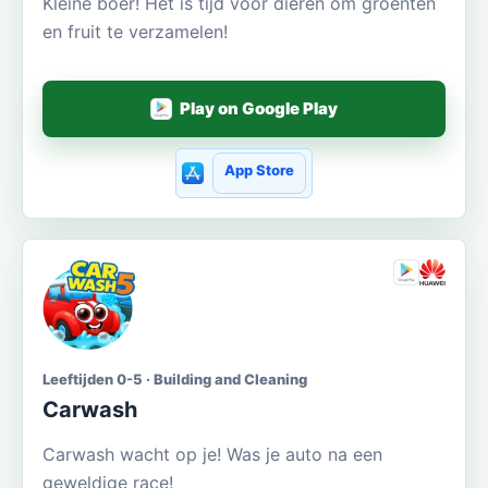
Kleine boer! Het is tijd voor dieren om groenten
en fruit te verzamelen!
Play on Google Play
App Store
Leeftijden 0-5 · Building and Cleaning
Carwash
Carwash wacht op je! Was je auto na een
geweldige race!