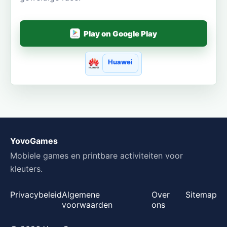
Play on Google Play
Huawei
YovoGames
Mobiele games en printbare activiteiten voor
kleuters.
Privacybeleid
Algemene
Over
Sitemap
voorwaarden
ons