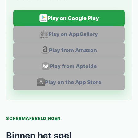
Play on Google Play
Play on AppGallery
Play from Amazon
Play from Aptoide
Play on the App Store
SCHERMAFBEELDINGEN
Binnen het spel