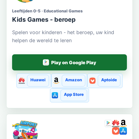
Leeftijden 0-5 · Educational Games
Kids Games - beroep
Spelen voor kinderen - het beroep, uw kind
helpen de wereld te leren
Play on Google Play
Huawei
Amazon
Aptoide
App Store