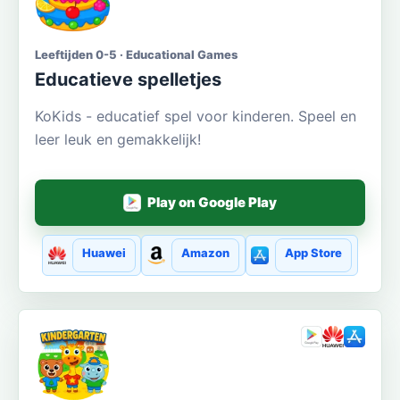
Leeftijden 0-5 · Educational Games
Educatieve spelletjes
KoKids - educatief spel voor kinderen. Speel en
leer leuk en gemakkelijk!
Play on Google Play
Huawei
Amazon
App Store