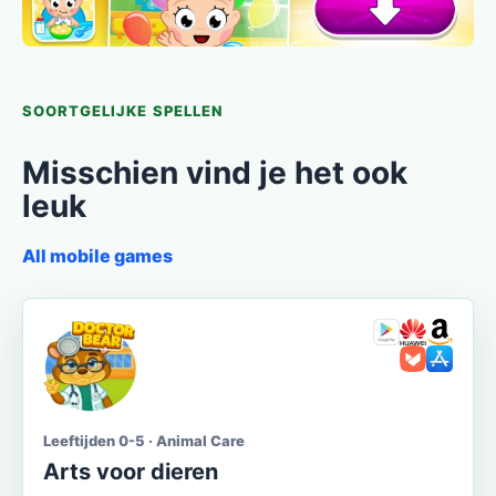
SOORTGELIJKE SPELLEN
Misschien vind je het ook
leuk
All mobile games
Leeftijden 0-5 · Animal Care
Arts voor dieren