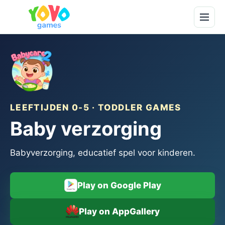
LEEFTIJDEN 0-5 · TODDLER GAMES
Baby verzorging
Babyverzorging, educatief spel voor kinderen.
Play on Google Play
Play on AppGallery