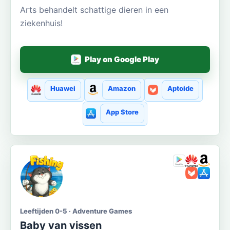
Arts behandelt schattige dieren in een
ziekenhuis!
Play on Google Play
Huawei
Amazon
Aptoide
App Store
Leeftijden 0-5 · Adventure Games
Baby van vissen