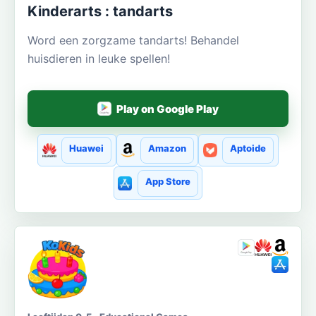
Kinderarts : tandarts
Word een zorgzame tandarts! Behandel
huisdieren in leuke spellen!
Play on Google Play
Huawei
Amazon
Aptoide
App Store