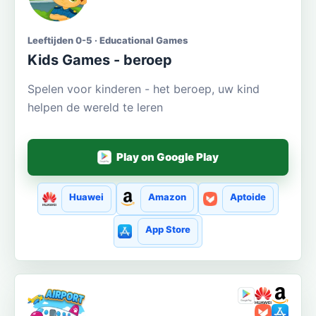
Leeftijden 0-5 · Educational Games
Kids Games - beroep
Spelen voor kinderen - het beroep, uw kind
helpen de wereld te leren
Play on Google Play
Huawei
Amazon
Aptoide
App Store