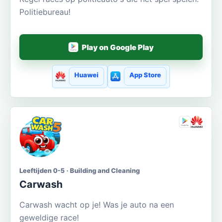
Politiebureau!
Play on Google Play
Huawei
App Store
Leeftijden 0-5 · Building and Cleaning
Carwash
Carwash wacht op je! Was je auto na een
geweldige race!