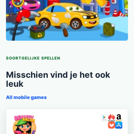
SOORTGELIJKE SPELLEN
Misschien vind je het ook
leuk
All mobile games