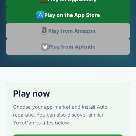
Play on the App Store
Play from Amazon
Play from Aptoide
Play now
Choose your app market and install Auto
reparatie. You can also discover similar
YovoGames titles below.