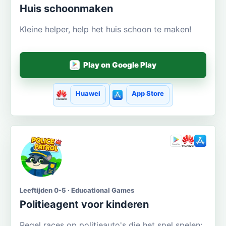
Huis schoonmaken
Kleine helper, help het huis schoon te maken!
Play on Google Play
Huawei
App Store
Leeftijden 0-5 · Educational Games
Politieagent voor kinderen
Regel races op politieauto's die het spel spelen: