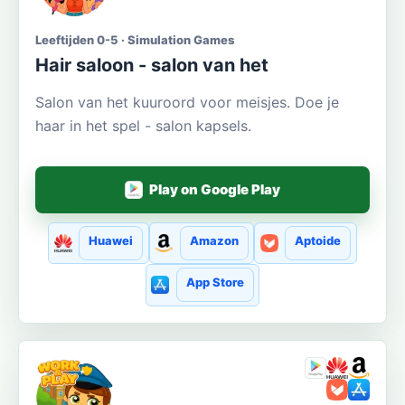
Leeftijden 0-5 · Simulation Games
Hair saloon - salon van het
Salon van het kuuroord voor meisjes. Doe je
haar in het spel - salon kapsels.
Play on Google Play
Huawei
Amazon
Aptoide
App Store