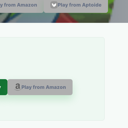
ay from Amazon
Play from Aptoide
y
Play from Amazon