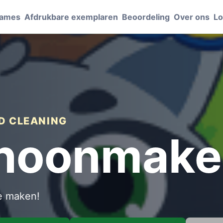
Games
Afdrukbare exemplaren
Beoordeling
Over ons
Lo
ND CLEANING
choonmak
te maken!