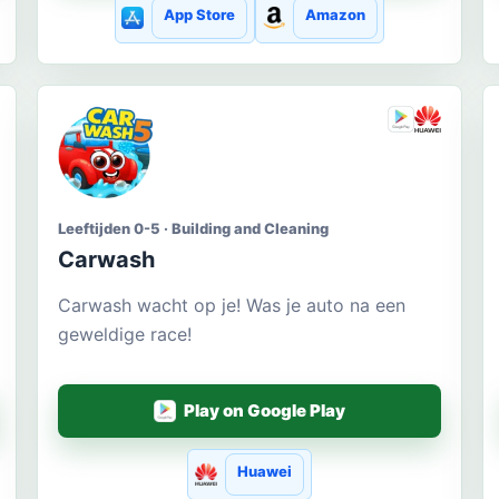
App Store
Amazon
Leeftijden 0-5 · Building and Cleaning
Carwash
Carwash wacht op je! Was je auto na een
geweldige race!
Play on Google Play
Huawei