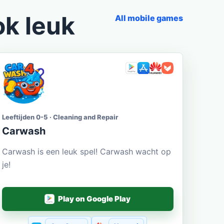
ok leuk
All mobile games
Leeftijden 0-5 · Cleaning and Repair
Carwash
Carwash is een leuk spel! Carwash wacht op
je!
Play on Google Play