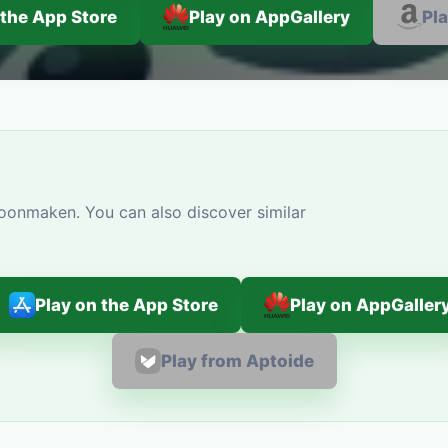
 the App Store
Play on AppGallery
Pl
oonmaken. You can also discover similar
Play on the App Store
Play on AppGaller
Play from Aptoide