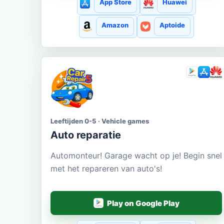
App Store
Huawei
Amazon
Aptoide
Leeftijden 0-5 · Vehicle games
Auto reparatie
Automonteur! Garage wacht op je! Begin snel
met het repareren van auto's!
Play on Google Play