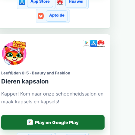
App Store
Huawei
Aptoide
Leeftijden 0-5 · Beauty and Fashion
Dieren kapsalon
Kapper! Kom naar onze schoonheidssalon en
maak kapsels en kapsels!
Play on Google Play