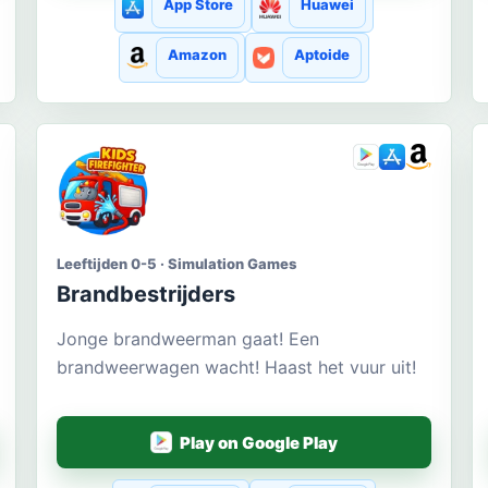
App Store
Huawei
Amazon
Aptoide
Leeftijden 0-5 · Simulation Games
Brandbestrijders
Jonge brandweerman gaat! Een
brandweerwagen wacht! Haast het vuur uit!
Play on Google Play