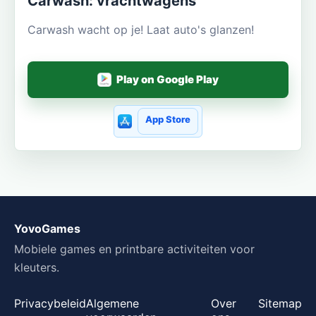
Carwash: vrachtwagens
Carwash wacht op je! Laat auto's glanzen!
Play on Google Play
App Store
YovoGames
Mobiele games en printbare activiteiten voor
kleuters.
Privacybeleid
Algemene
Over
Sitemap