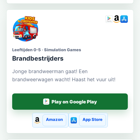
Leeftijden 0-5 · Simulation Games
Brandbestrijders
Jonge brandweerman gaat! Een
brandweerwagen wacht! Haast het vuur uit!
Play on Google Play
Amazon
App Store