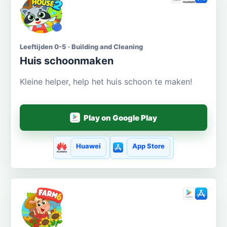
Leeftijden 0-5 · Building and Cleaning
Huis schoonmaken
Kleine helper, help het huis schoon te maken!
Play on Google Play
Huawei
App Store