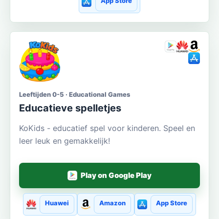
App Store
Leeftijden 0-5 · Educational Games
Educatieve spelletjes
KoKids - educatief spel voor kinderen. Speel en
leer leuk en gemakkelijk!
Play on Google Play
Huawei
Amazon
App Store