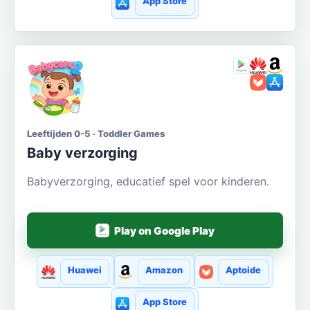
App Store
Leeftijden 0-5 · Toddler Games
Baby verzorging
Babyverzorging, educatief spel voor kinderen.
Play on Google Play
Huawei
Amazon
Aptoide
App Store