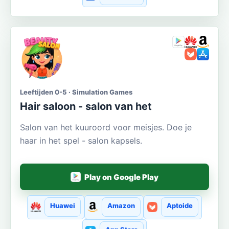
Leeftijden 0-5 · Simulation Games
Hair saloon - salon van het
Salon van het kuuroord voor meisjes. Doe je
haar in het spel - salon kapsels.
Play on Google Play
Huawei
Amazon
Aptoide