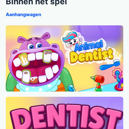
Binnen het spel
Aanhangwagen