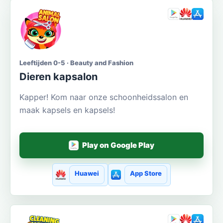
Leeftijden 0-5 · Beauty and Fashion
Dieren kapsalon
Kapper! Kom naar onze schoonheidssalon en
maak kapsels en kapsels!
Play on Google Play
Huawei
App Store