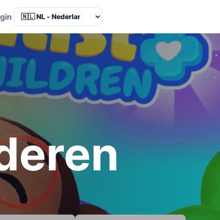
Language
gin
nderen