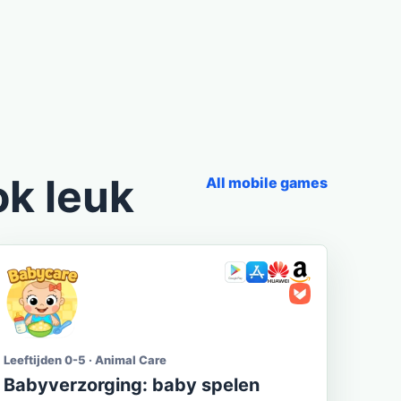
ok leuk
All mobile games
Leeftijden 0-5 · Animal Care
Babyverzorging: baby spelen