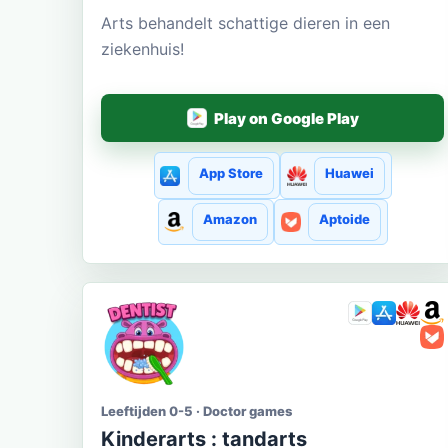
Arts behandelt schattige dieren in een
ziekenhuis!
Play on Google Play
App Store
Huawei
Amazon
Aptoide
Leeftijden 0-5 · Doctor games
Kinderarts : tandarts