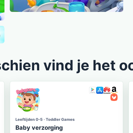
chien vind je het o
Leeftijden 0-5 · Toddler Games
Baby verzorging