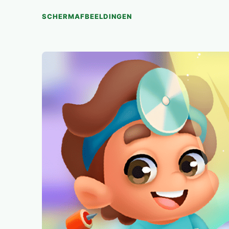
SCHERMAFBEELDINGEN