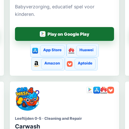
Babyverzorging, educatief spel voor
kinderen.
Play on Google Play
App Store
Huawei
Amazon
Aptoide
Leeftijden 0-5 · Cleaning and Repair
Carwash