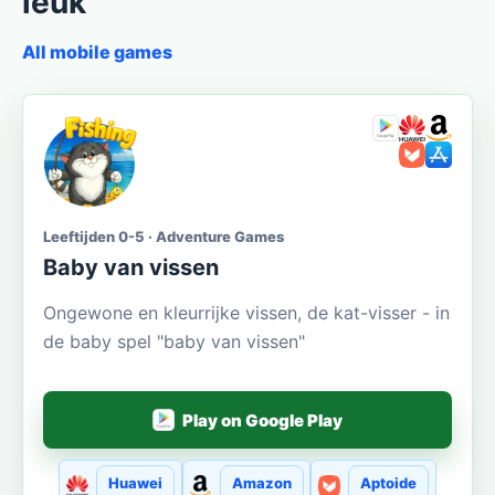
leuk
All mobile games
Leeftijden 0-5 · Adventure Games
Baby van vissen
Ongewone en kleurrijke vissen, de kat-visser - in
de baby spel "baby van vissen"
Play on Google Play
Huawei
Amazon
Aptoide