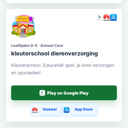
Leeftijden 0-5 · Animal Care
kleuterschool dierenverzorging
Kleuterschool. Educatief spel: je kind verzorgen
en opvoeden!
Play on Google Play
Huawei
App Store