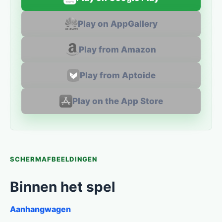
Play on AppGallery
Play from Amazon
Play from Aptoide
Play on the App Store
SCHERMAFBEELDINGEN
Binnen het spel
Aanhangwagen