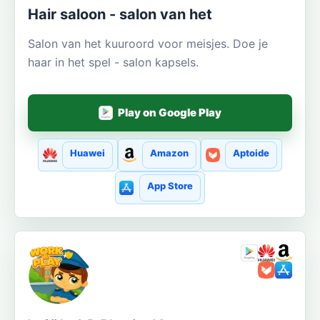
Hair saloon - salon van het
Salon van het kuuroord voor meisjes. Doe je
haar in het spel - salon kapsels.
Play on Google Play
Huawei
Amazon
Aptoide
App Store