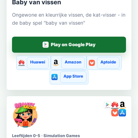
Baby van vissen
Ongewone en kleurrijke vissen, de kat-visser - in
de baby spel "baby van vissen"
Play on Google Play
Huawei
Amazon
Aptoide
App Store
Leeftijden 0-5 · Simulation Games