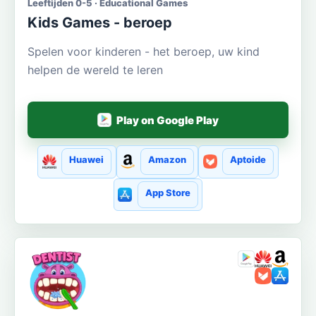
Leeftijden 0-5 · Educational Games
Kids Games - beroep
Spelen voor kinderen - het beroep, uw kind
helpen de wereld te leren
Play on Google Play
Huawei
Amazon
Aptoide
App Store