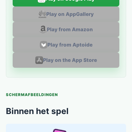
Play on AppGallery
Play from Amazon
Play from Aptoide
Play on the App Store
SCHERMAFBEELDINGEN
Binnen het spel