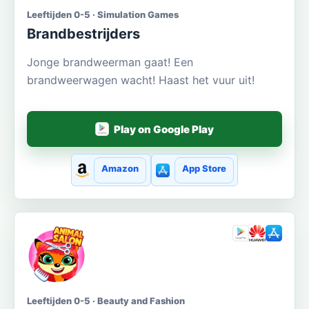
Leeftijden 0-5 · Simulation Games
Brandbestrijders
Jonge brandweerman gaat! Een
brandweerwagen wacht! Haast het vuur uit!
Play on Google Play
Amazon
App Store
Leeftijden 0-5 · Beauty and Fashion