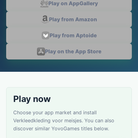
Play on AppGallery
Play from Amazon
Play from Aptoide
Play on the App Store
Play now
Choose your app market and install
Verkleedkleding voor meisjes. You can also
discover similar YovoGames titles below.