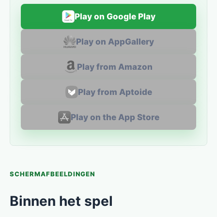
Play on Google Play
Play on AppGallery
Play from Amazon
Play from Aptoide
Play on the App Store
SCHERMAFBEELDINGEN
Binnen het spel