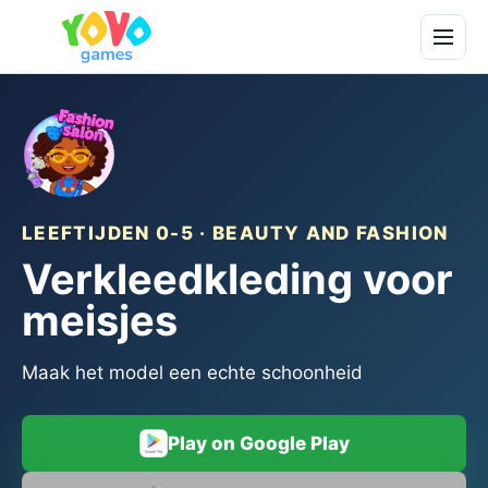
LEEFTIJDEN 0-5 · BEAUTY AND FASHION
Verkleedkleding voor
meisjes
Maak het model een echte schoonheid
Play on Google Play