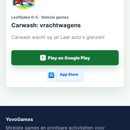
Leeftijden 0-5 · Vehicle games
Carwash: vrachtwagens
Carwash wacht op je! Laat auto's glanzen!
Play on Google Play
App Store
YovoGames
Mobiele games en printbare activiteiten voor