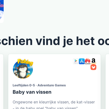
chien vind je het o
Leeftijden 0-5 · Adventure Games
Baby van vissen
Ongewone en kleurrijke vissen, de kat-visser
- in de baby spel "baby van vissen"