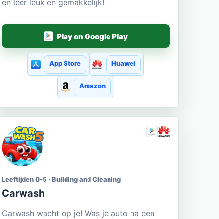
en leer leuk en gemakkelijk!
Play on Google Play
App Store
Huawei
Amazon
Leeftijden 0-5 · Building and Cleaning
Carwash
Carwash wacht op je! Was je auto na een