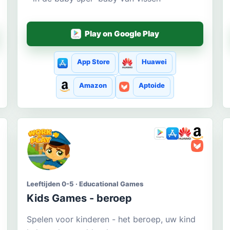
Play on Google Play
App Store
Huawei
Amazon
Aptoide
Leeftijden 0-5 · Educational Games
Kids Games - beroep
Spelen voor kinderen - het beroep, uw kind