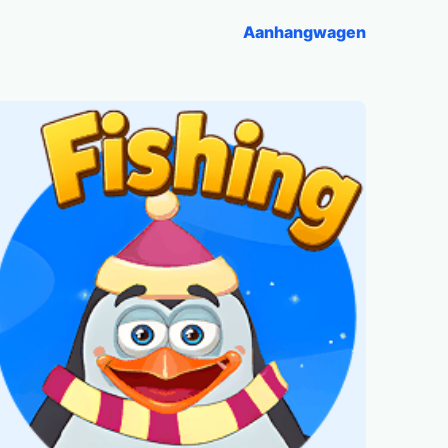
Aanhangwagen