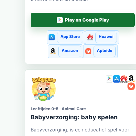
Play on Google Play
App Store
Huawei
Amazon
Aptoide
Leeftijden 0-5 · Animal Care
Babyverzorging: baby spelen
Babyverzorging, is een educatief spel voor