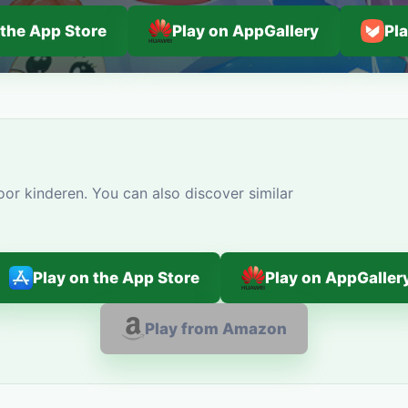
 the App Store
Play on AppGallery
Pl
or kinderen. You can also discover similar
Play on the App Store
Play on AppGaller
Play from Amazon