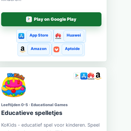
Play on Google Play
App Store
Huawei
Amazon
Aptoide
Leeftijden 0-5 · Educational Games
Educatieve spelletjes
KoKids - educatief spel voor kinderen. Speel