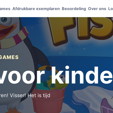
Games
Afdrukbare exemplaren
Beoordeling
Over ons
Lo
 GAMES
voor kind
n! Visser! Het is tijd