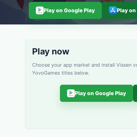
Play on Google Play
Play on
Play now
Choose your app market and install Vissen vo
YovoGames titles below.
Play on Google Play