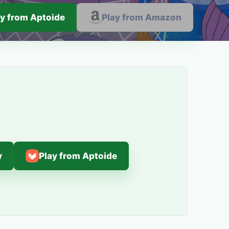
ay from Aptoide
Play from Amazon
y
Play from Aptoide