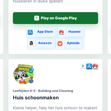
huisdieren in leuke spellen!
Play on Google Play
App Store
Huawei
Amazon
Aptoide
Leeftijden 0-5 · Building and Cleaning
Huis schoonmaken
Kleine helper, help het huis schoon te maken!