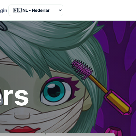
Language
gin
ers