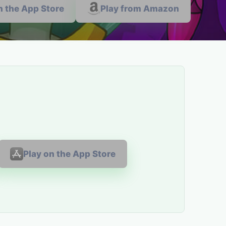
n the App Store
Play from Amazon
Play on the App Store