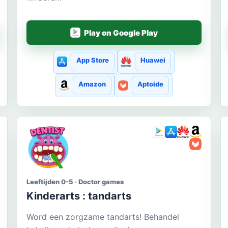
Play on Google Play
App Store
Huawei
Amazon
Aptoide
Leeftijden 0-5 · Doctor games
Kinderarts : tandarts
Word een zorgzame tandarts! Behandel