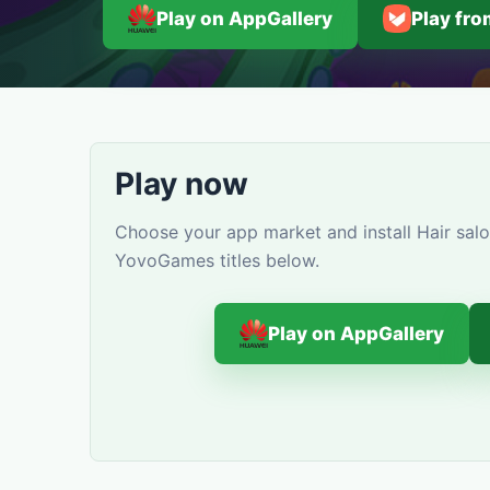
Play on AppGallery
Play fr
Play now
Choose your app market and install Hair salo
YovoGames titles below.
Play on AppGallery