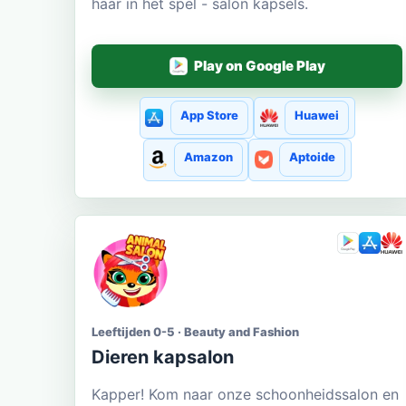
haar in het spel - salon kapsels.
Play on Google Play
App Store
Huawei
Amazon
Aptoide
Leeftijden 0-5 · Beauty and Fashion
Dieren kapsalon
Kapper! Kom naar onze schoonheidssalon en