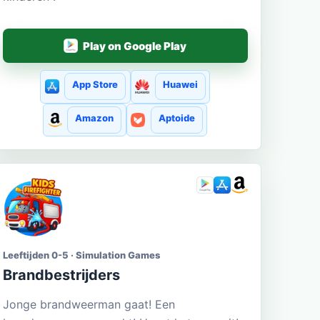
Play on Google Play
App Store
Huawei
Amazon
Aptoide
Leeftijden 0-5 · Simulation Games
Brandbestrijders
Jonge brandweerman gaat! Een