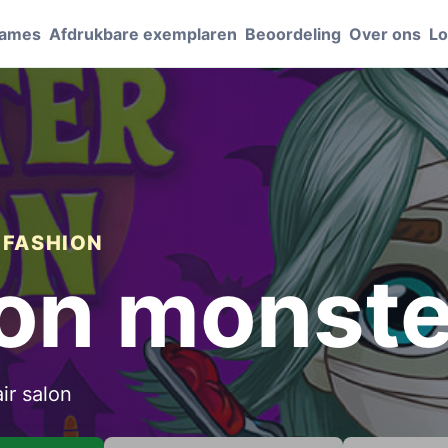
Games
Afdrukbare exemplaren
Beoordeling
Over ons
Lo
 FASHION
lon monst
ir salon