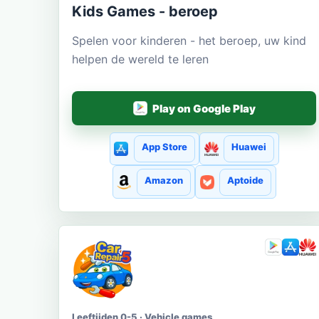
Kids Games - beroep
Spelen voor kinderen - het beroep, uw kind
helpen de wereld te leren
Play on Google Play
App Store
Huawei
Amazon
Aptoide
Leeftijden 0-5 · Vehicle games