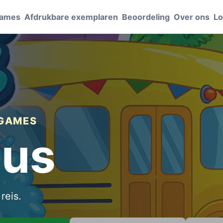
Games
Afdrukbare exemplaren
Beoordeling
Over ons
Lo
 GAMES
bus
reis.