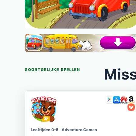
Miss
SOORTGELIJKE SPELLEN
Leeftijden 0-5 · Adventure Games