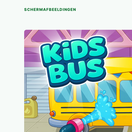
SCHERMAFBEELDINGEN