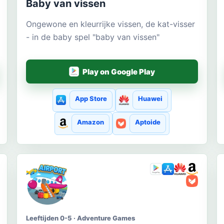
Baby van vissen
Ongewone en kleurrijke vissen, de kat-visser
- in de baby spel "baby van vissen"
Play on Google Play
App Store
Huawei
Amazon
Aptoide
Leeftijden 0-5 · Adventure Games