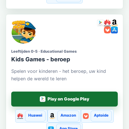
Leeftijden 0-5 · Educational Games
Kids Games - beroep
Spelen voor kinderen - het beroep, uw kind
helpen de wereld te leren
Play on Google Play
Huawei
Amazon
Aptoide
App Store