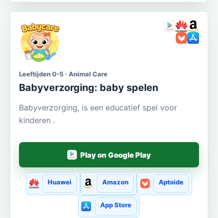
Leeftijden 0-5 · Animal Care
Babyverzorging: baby spelen
Babyverzorging, is een educatief spel voor
kinderen .
Play on Google Play
Huawei
Amazon
Aptoide
App Store