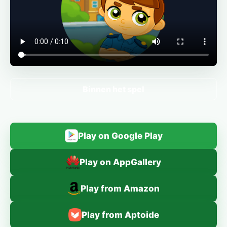
Binnen het spel
Play on Google Play
Play on AppGallery
Play from Amazon
Play from Aptoide