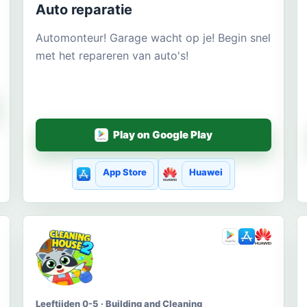
Auto reparatie
Automonteur! Garage wacht op je! Begin snel
met het repareren van auto's!
Play on Google Play
App Store
Huawei
Leeftijden 0-5 · Building and Cleaning