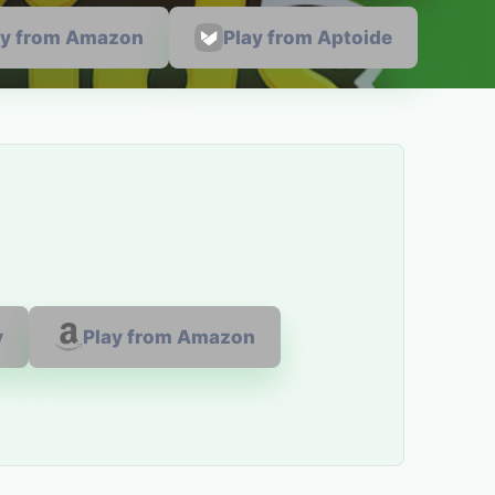
ay from Amazon
Play from Aptoide
y
Play from Amazon