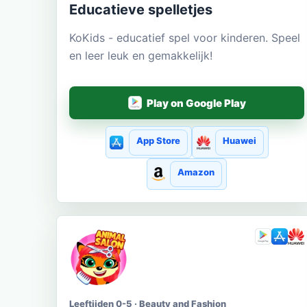
Educatieve spelletjes
KoKids - educatief spel voor kinderen. Speel
en leer leuk en gemakkelijk!
Play on Google Play
App Store
Huawei
Amazon
Leeftijden 0-5 · Beauty and Fashion