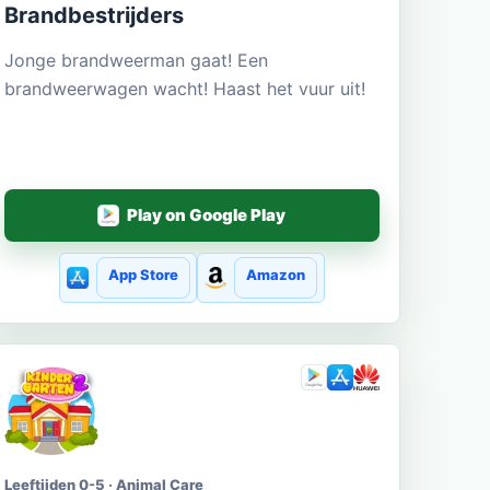
Brandbestrijders
Jonge brandweerman gaat! Een
brandweerwagen wacht! Haast het vuur uit!
Play on Google Play
App Store
Amazon
Leeftijden 0-5 · Animal Care