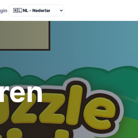
Language
gin
ren