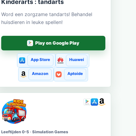
Kinderarts : tandarts
Word een zorgzame tandarts! Behandel
huisdieren in leuke spellen!
Play on Google Play
App Store
Huawei
Amazon
Aptoide
Leeftijden 0-5 · Simulation Games