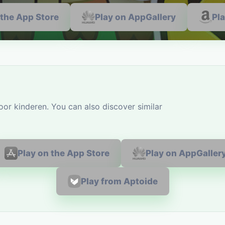
 the App Store
Play on AppGallery
Pl
or kinderen. You can also discover similar
Play on the App Store
Play on AppGaller
Play from Aptoide