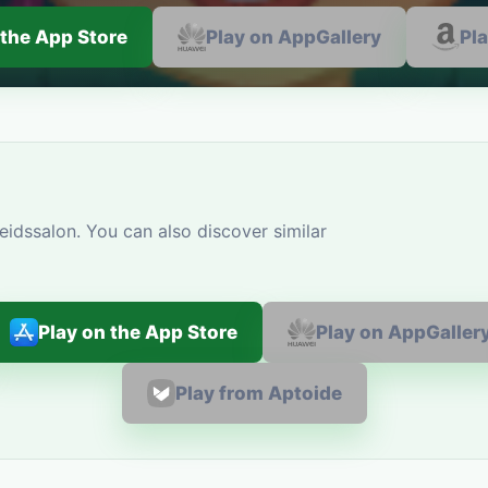
 the App Store
Play on AppGallery
Pl
idssalon. You can also discover similar
Play on the App Store
Play on AppGaller
Play from Aptoide