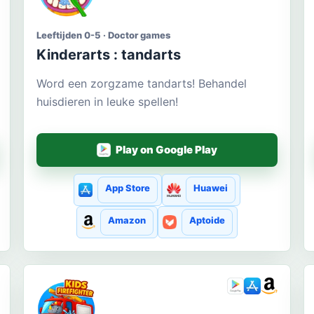
Leeftijden 0-5 · Doctor games
Kinderarts : tandarts
Word een zorgzame tandarts! Behandel
huisdieren in leuke spellen!
Play on Google Play
App Store
Huawei
Amazon
Aptoide