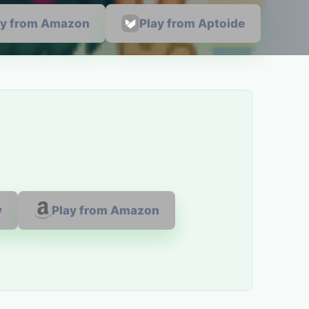
ay from Amazon
Play from Aptoide
y
Play from Amazon