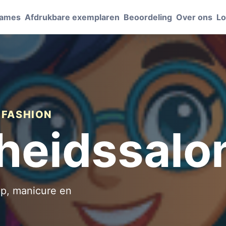
Games
Afdrukbare exemplaren
Beoordeling
Over ons
Lo
 FASHION
heidssalo
up, manicure en