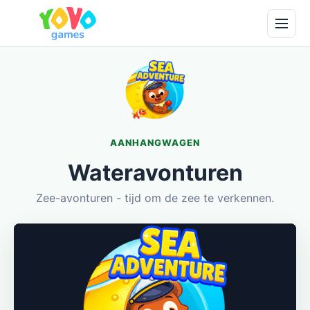
AANHANGWAGEN
Wateravonturen
Zee-avonturen - tijd om de zee te verkennen.