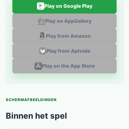
Play on Google Play
Play on AppGallery
Play from Amazon
Play from Aptoide
Play on the App Store
SCHERMAFBEELDINGEN
Binnen het spel