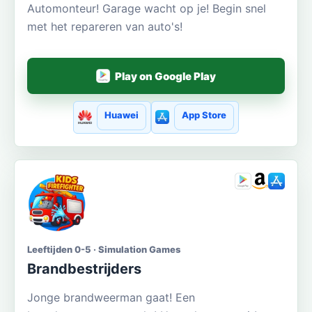
Automonteur! Garage wacht op je! Begin snel
met het repareren van auto's!
Play on Google Play
Huawei
App Store
Leeftijden 0-5 · Simulation Games
Brandbestrijders
Jonge brandweerman gaat! Een