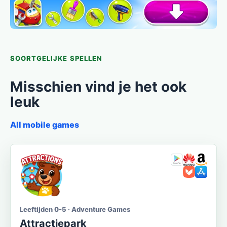
SOORTGELIJKE SPELLEN
Misschien vind je het ook
leuk
All mobile games
Leeftijden 0-5 · Adventure Games
Attractiepark