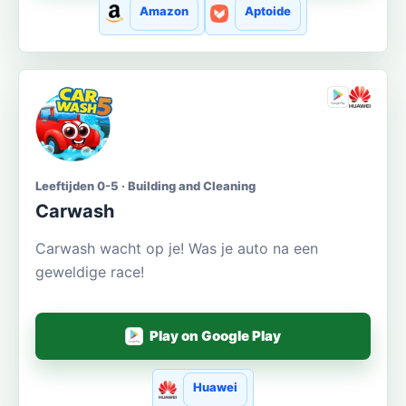
Amazon
Aptoide
Leeftijden 0-5 · Building and Cleaning
Carwash
Carwash wacht op je! Was je auto na een
geweldige race!
Play on Google Play
Huawei