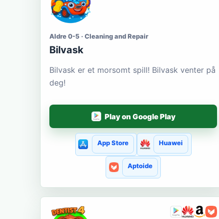
Aldre 0-5 · Cleaning and Repair
Bilvask
Bilvask er et morsomt spill! Bilvask venter på
deg!
Play on Google Play
App Store
Huawei
Aptoide