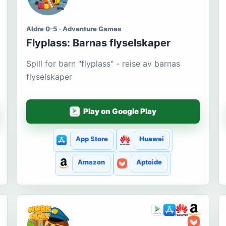
Aldre 0-5 · Adventure Games
Flyplass: Barnas flyselskaper
Spill for barn "flyplass" - reise av barnas
flyselskaper
Play on Google Play
App Store
Huawei
Amazon
Aptoide