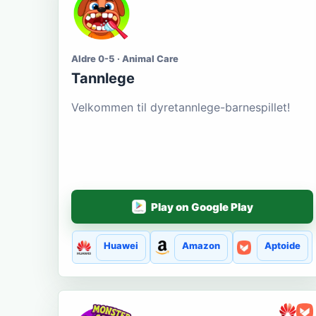
Aldre 0-5 · Animal Care
Tannlege
Velkommen til dyretannlege-barnespillet!
Play on Google Play
Huawei
Amazon
Aptoide