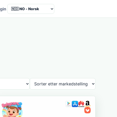
Language
gin