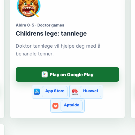
Aldre 0-5 · Doctor games
Сhildrens lege: tannlege
Doktor tannlege vil hjelpe deg med å
behandle tenner!
Play on Google Play
App Store
Huawei
Aptoide