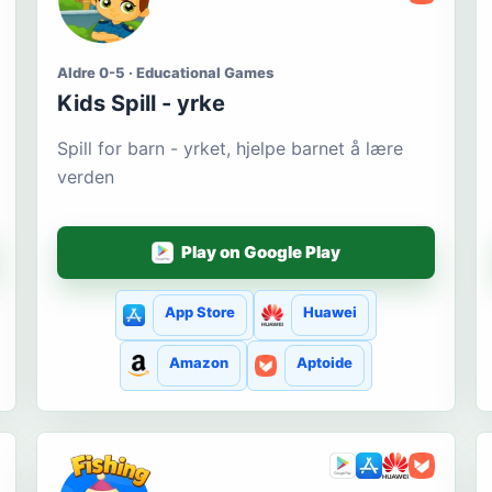
Aldre 0-5 · Educational Games
Kids Spill - yrke
Spill for barn - yrket, hjelpe barnet å lære
verden
Play on Google Play
App Store
Huawei
Amazon
Aptoide