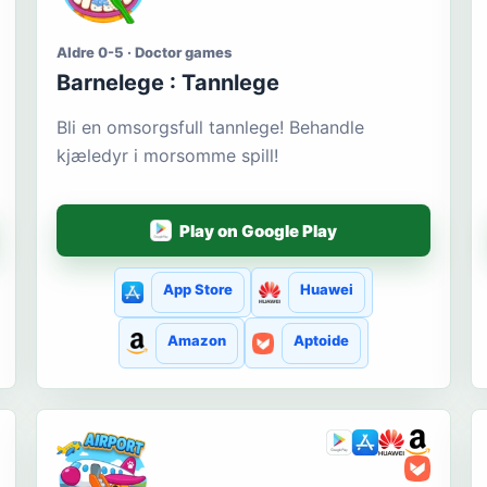
Aldre 0-5 · Doctor games
Barnelege : Tannlege
Bli en omsorgsfull tannlege! Behandle
kjæledyr i morsomme spill!
Play on Google Play
App Store
Huawei
Amazon
Aptoide