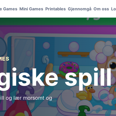
le Games
Mini Games
Printables
Gjennomgå
Om oss
Lo
MES
iske spill
pill og lær morsomt og