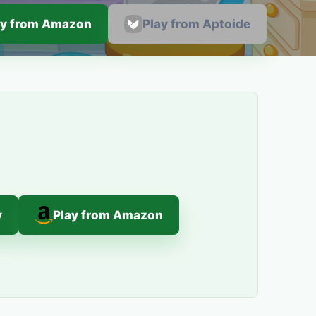
ay from Amazon
Play from Aptoide
y
Play from Amazon