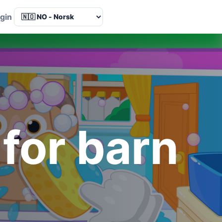
Language
gin
 for barn