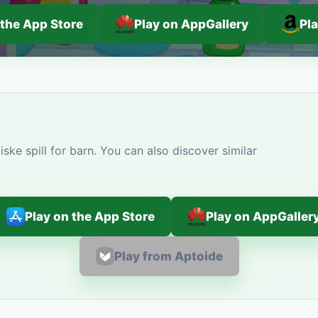
 the App Store
Play on AppGallery
Pl
ke spill for barn. You can also discover similar
Play on the App Store
Play on AppGaller
Play from Aptoide