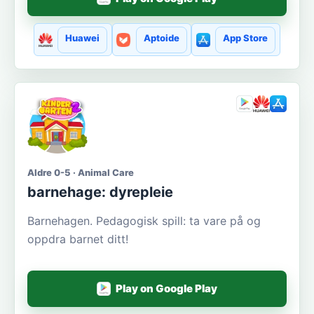
Huawei
Aptoide
App Store
Aldre 0-5 · Animal Care
barnehage: dyrepleie
Barnehagen. Pedagogisk spill: ta vare på og
oppdra barnet ditt!
Play on Google Play