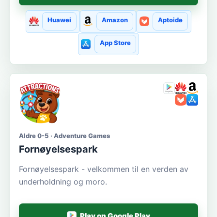
Huawei
Amazon
Aptoide
App Store
Aldre 0-5 · Adventure Games
Fornøyelsespark
Fornøyelsespark - velkommen til en verden av
underholdning og moro.
Play on Google Play