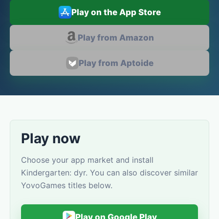
Play on the App Store
Play from Amazon
Play from Aptoide
Play now
Choose your app market and install
Kindergarten: dyr. You can also discover similar
YovoGames titles below.
Play on Google Play