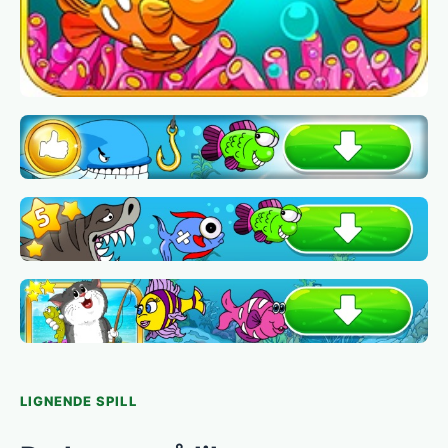
LIGNENDE SPILL