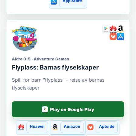
App Store
Aldre 0-5 · Adventure Games
Flyplass: Barnas flyselskaper
Spill for barn "flyplass" - reise av barnas
flyselskaper
Play on Google Play
Huawei
Amazon
Aptoide