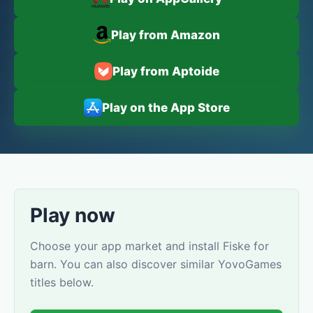
Play from Amazon
Play from Aptoide
Play on the App Store
Play now
Choose your app market and install Fiske for
barn. You can also discover similar YovoGames
titles below.