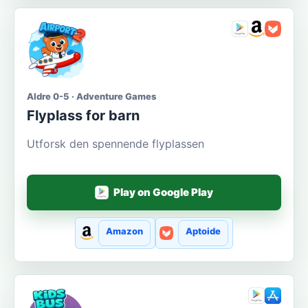
Aldre 0-5 · Adventure Games
Flyplass for barn
Utforsk den spennende flyplassen
Play on Google Play
Amazon
Aptoide