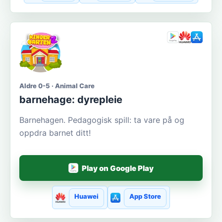
Aldre 0-5 · Animal Care
barnehage: dyrepleie
Barnehagen. Pedagogisk spill: ta vare på og
oppdra barnet ditt!
Play on Google Play
Huawei
App Store