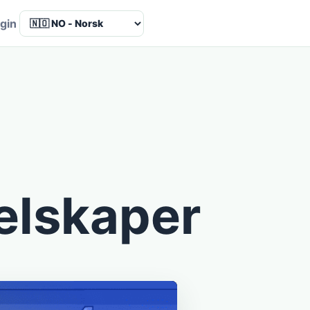
Language
gin
selskaper