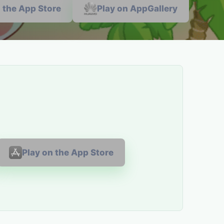
n the App Store
Play on AppGallery
Play on the App Store