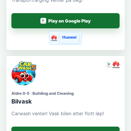
Transportfarging venter på deg!
Play on Google Play
Huawei
Aldre 0-5 · Building and Cleaning
Bilvask
Carwash venter! Vask bilen etter flott løp!