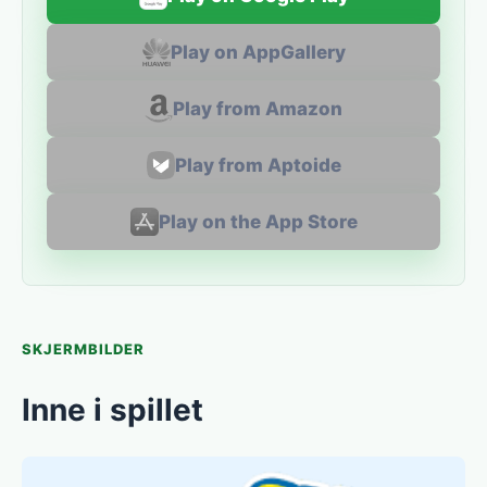
Play on AppGallery
Play from Amazon
Play from Aptoide
Play on the App Store
SKJERMBILDER
Inne i spillet