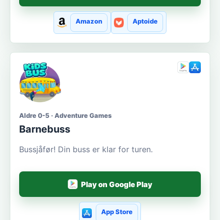
Amazon
Aptoide
Aldre 0-5 · Adventure Games
Barnebuss
Bussjåfør! Din buss er klar for turen.
Play on Google Play
App Store