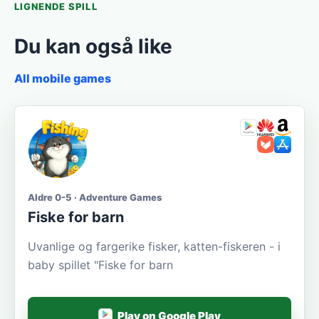
LIGNENDE SPILL
Du kan også like
All mobile games
Aldre 0-5 · Adventure Games
Fiske for barn
Uvanlige og fargerike fisker, katten-fiskeren - i
baby spillet "Fiske for barn
Play on Google Play