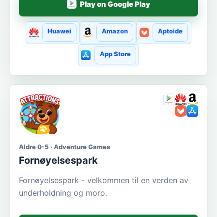
Play on Google Play
Huawei
Amazon
Aptoide
App Store
Aldre 0-5 · Adventure Games
Fornøyelsespark
Fornøyelsespark - velkommen til en verden av
underholdning og moro.