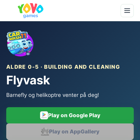
ALDRE 0-5 · BUILDING AND CLEANING
Flyvask
Barnefly og helikoptre venter på deg!
Play on Google Play
Play on AppGallery