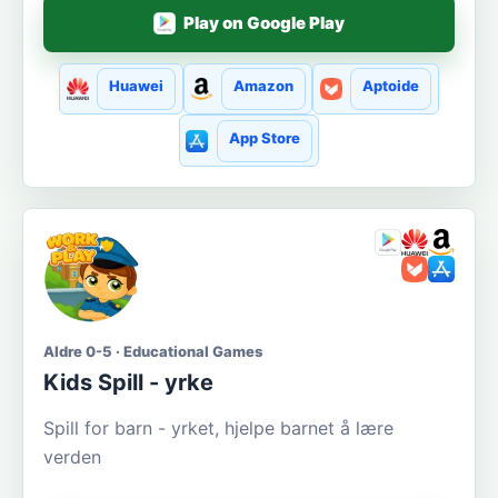
Play on Google Play
Huawei
Amazon
Aptoide
App Store
Aldre 0-5 · Educational Games
Kids Spill - yrke
Spill for barn - yrket, hjelpe barnet å lære
verden