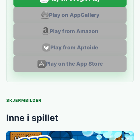
Play on AppGallery
Play from Amazon
Play from Aptoide
Play on the App Store
SKJERMBILDER
Inne i spillet