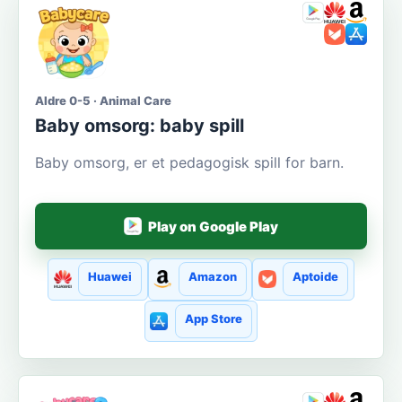
Aldre 0-5 · Animal Care
Baby omsorg: baby spill
Baby omsorg, er et pedagogisk spill for barn.
Play on Google Play
Huawei
Amazon
Aptoide
App Store