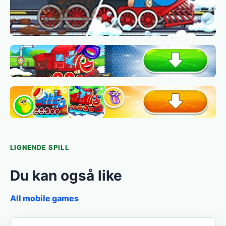
LIGNENDE SPILL
Du kan også like
All mobile games