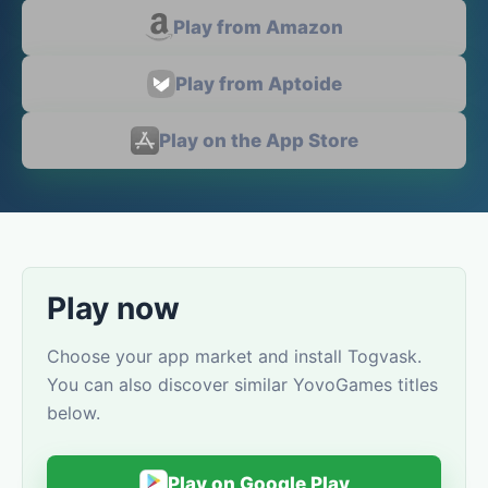
Play from Amazon
Play from Aptoide
Play on the App Store
Play now
Choose your app market and install Togvask.
You can also discover similar YovoGames titles
below.
Play on Google Play