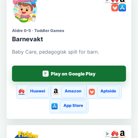
Aldre 0-5 · Toddler Games
Barnevakt
Baby Care, pedagogisk spill for barn.
Play on Google Play
Huawei
Amazon
Aptoide
App Store