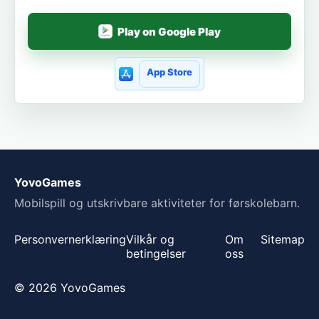
Play on Google Play
App Store
YovoGames
Mobilspill og utskrivbare aktiviteter for førskolebarn.
Personvernerklæring
Vilkår og
Om
Sitemap
betingelser
oss
© 2026 YovoGames