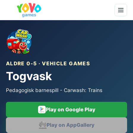
ALDRE 0-5 · VEHICLE GAMES
Togvask
Pedagogisk barnespill - Carwash: Trains
Play on Google Play
Play on AppGallery