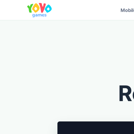
Mobi
R