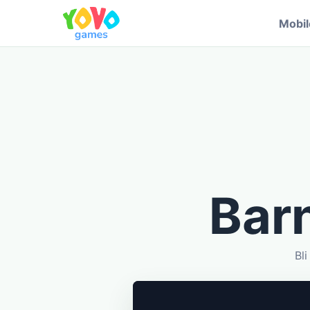
Mobi
Bar
Bl