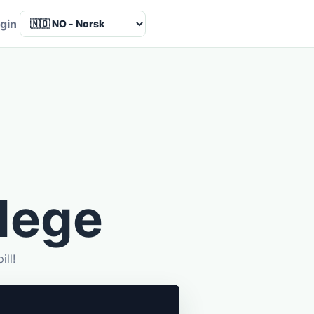
Language
gin
lege
ll!