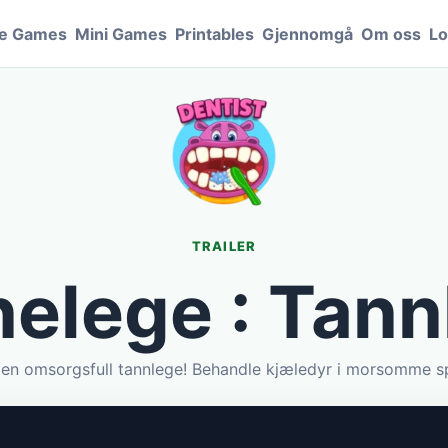
le Games
Mini Games
Printables
Gjennomgå
Om oss
Lo
TRAILER
nelege : Tann
i en omsorgsfull tannlege! Behandle kjæledyr i morsomme spi