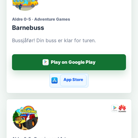
Aldre 0-5 · Adventure Games
Barnebuss
Bussjåfør! Din buss er klar for turen.
Play on Google Play
App Store