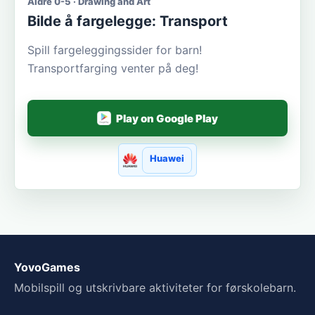
Aldre 0-5 · Drawing and Art
Bilde å fargelegge: Transport
Spill fargeleggingssider for barn!
Transportfarging venter på deg!
Play on Google Play
Huawei
YovoGames
Mobilspill og utskrivbare aktiviteter for førskolebarn.