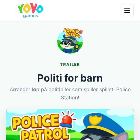
TRAILER
Politi for barn
Arranger løp på politibiler som spiller spillet: Police
Station!