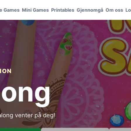
le Games
Mini Games
Printables
Gjennomgå
Om oss
Lo
HION
long
long venter på deg!