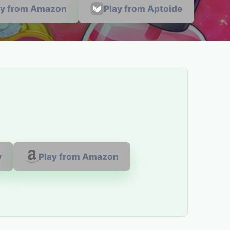
ay from Amazon
Play from Aptoide
y
Play from Amazon