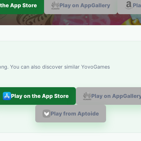
 the App Store
Play on AppGallery
Pl
ong. You can also discover similar YovoGames
Play on the App Store
Play on AppGaller
Play from Aptoide