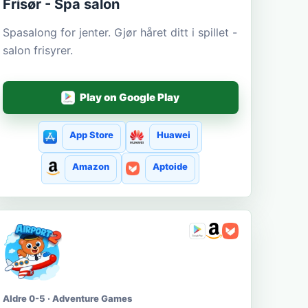
Frisør - Spa salon
Spasalong for jenter. Gjør håret ditt i spillet -
salon frisyrer.
Play on Google Play
App Store
Huawei
Amazon
Aptoide
Aldre 0-5 · Adventure Games