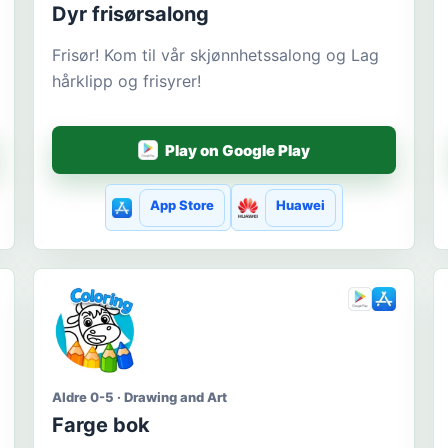
Dyr frisørsalong
Frisør! Kom til vår skjønnhetssalong og Lag
hårklipp og frisyrer!
Play on Google Play
App Store
Huawei
Aldre 0-5 · Drawing and Art
Farge bok