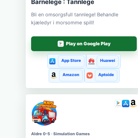
Barnelege : Tannlege
Bli en omsorgsfull tannlege! Behandle
kjæledyr i morsomme spill!
Play on Google Play
App Store
Huawei
Amazon
Aptoide
Aldre 0-5 · Simulation Games