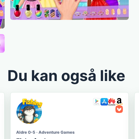
Du kan også like
Aldre 0-5 · Adventure Games