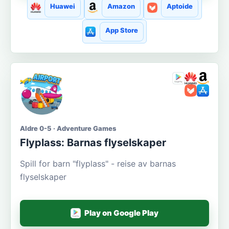
Huawei
Amazon
Aptoide
App Store
Aldre 0-5 · Adventure Games
Flyplass: Barnas flyselskaper
Spill for barn "flyplass" - reise av barnas
flyselskaper
Play on Google Play