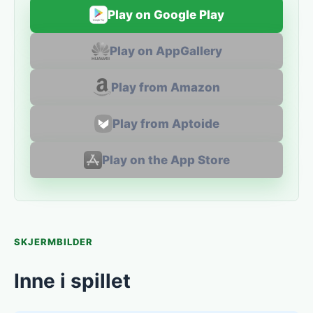
Play on Google Play
Play on AppGallery
Play from Amazon
Play from Aptoide
Play on the App Store
SKJERMBILDER
Inne i spillet