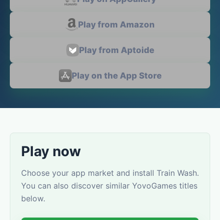
Play from Amazon
Play from Aptoide
Play on the App Store
Play now
Choose your app market and install Train Wash.
You can also discover similar YovoGames titles
below.