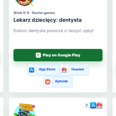
Wiek 0-5 · Doctor games
Lekarz dziecięcy: dentysta
Doktor dentysta pomoże ci leczyć zęby!
Play on Google Play
App Store
Huawei
Aptoide