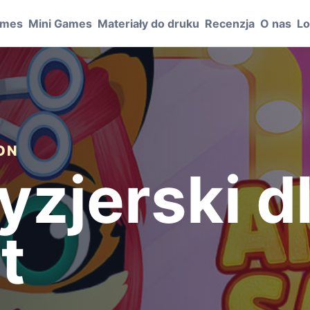
ames
Mini Games
Materiały do druku
Recenzja
O nas
Lo
ION
yzjerski d
t