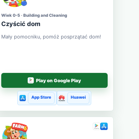
Wiek 0-5 · Building and Cleaning
Czyścić dom
Mały pomocniku, pomóż posprzątać dom!
Play on Google Play
App Store
Huawei