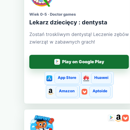
Wiek 0-5 · Doctor games
Lekarz dziecięcy : dentysta
Zostań troskliwym dentystą! Leczenie zębów
zwierząt w zabawnych grach!
Play on Google Play
App Store
Huawei
Amazon
Aptoide