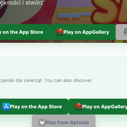
iękności i stwórz
y on the App Store
Play on AppGallery
zjerski dla zwierząt. You can also discover
Play on the App Store
Play on AppGaller
Play from Aptoide