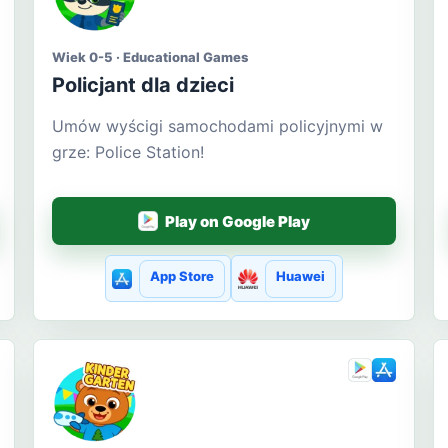
Wiek 0-5 · Educational Games
Policjant dla dzieci
Umów wyścigi samochodami policyjnymi w
grze: Police Station!
Play on Google Play
App Store
Huawei