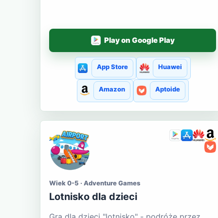
Play on Google Play
App Store
Huawei
Amazon
Aptoide
Wiek 0-5 · Adventure Games
Lotnisko dla dzieci
Gra dla dzieci "lotnisko" - podróże przez