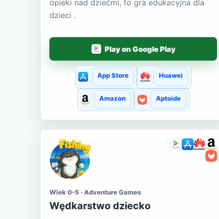
opieki nad dziećmi, to gra edukacyjna dla
dzieci .
Play on Google Play
App Store
Huawei
Amazon
Aptoide
Wiek 0-5 · Adventure Games
Wędkarstwo dziecko