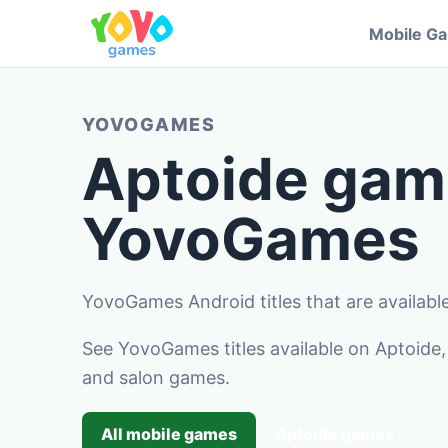
Mobile G
YOVOGAMES
Aptoide gam
YovoGames
YovoGames Android titles that are availabl
See YovoGames titles available on Aptoide, 
and salon games.
All mobile games
Aptoide games