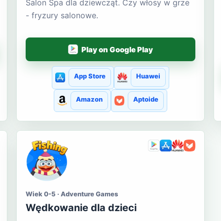
Salon Spa dla dziewcząt. Czy włosy w grze
- fryzury salonowe.
Play on Google Play
App Store
Huawei
Amazon
Aptoide
Wiek 0-5 · Adventure Games
Wędkowanie dla dzieci