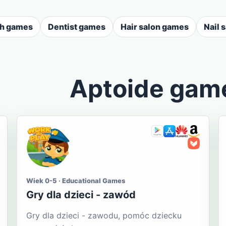
sh games
Dentist games
Hair salon games
Nail 
Aptoide gam
Wiek 0-5 · Educational Games
Gry dla dzieci - zawód
Gry dla dzieci - zawodu, pomóc dziecku