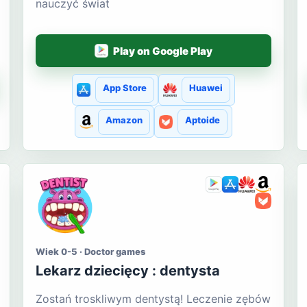
nauczyć świat
Play on Google Play
App Store
Huawei
Amazon
Aptoide
Wiek 0-5 · Doctor games
Lekarz dziecięcy : dentysta
Zostań troskliwym dentystą! Leczenie zębów