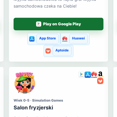
samochodowa czeka na Ciebie!
Play on Google Play
App Store
Huawei
Aptoide
Wiek 0-5 · Simulation Games
Salon fryzjerski