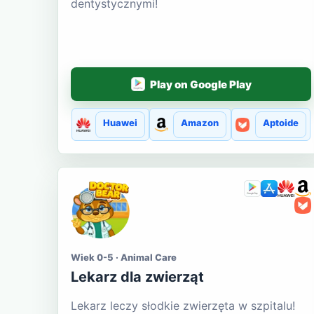
dentystycznymi!
Play on Google Play
Huawei
Amazon
Aptoide
Wiek 0-5 · Animal Care
Lekarz dla zwierząt
Lekarz leczy słodkie zwierzęta w szpitalu!