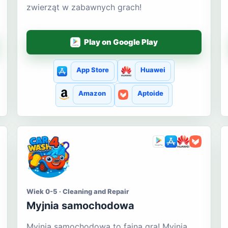
zwierząt w zabawnych grach!
Play on Google Play
App Store
Huawei
Amazon
Aptoide
Wiek 0-5 · Cleaning and Repair
Myjnia samochodowa
Myjnia samochodowa to fajna gra! Myjnia