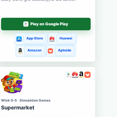
Play on Google Play
App Store
Huawei
Amazon
Aptoide
Wiek 0-5 · Simulation Games
Supermarket