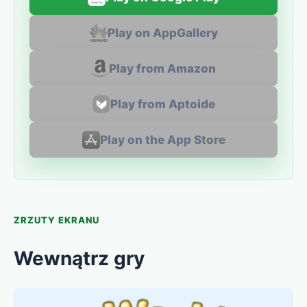
Play on AppGallery
Play from Amazon
Play from Aptoide
Play on the App Store
ZRZUTY EKRANU
Wewnątrz gry