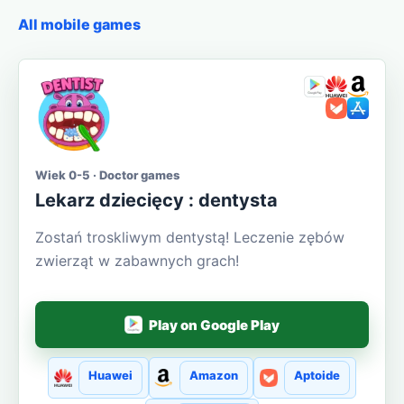
All mobile games
Wiek 0-5 · Doctor games
Lekarz dziecięcy : dentysta
Zostań troskliwym dentystą! Leczenie zębów
zwierząt w zabawnych grach!
Play on Google Play
Huawei
Amazon
Aptoide