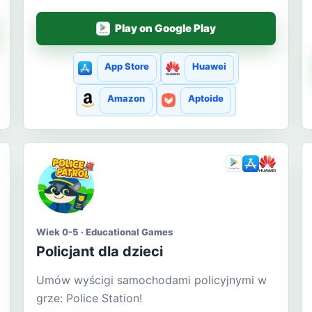
Play on Google Play
App Store
Huawei
Amazon
Aptoide
Wiek 0-5 · Educational Games
Policjant dla dzieci
Umów wyścigi samochodami policyjnymi w
grze: Police Station!