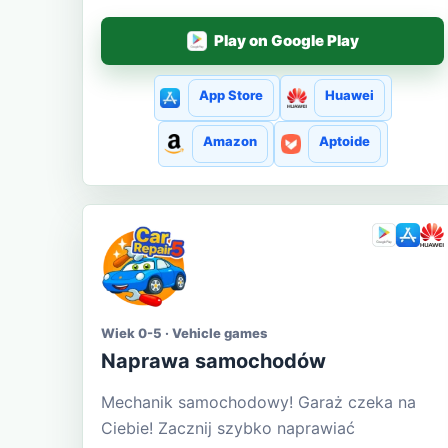
Play on Google Play
App Store
Huawei
Amazon
Aptoide
Wiek 0-5 · Vehicle games
Naprawa samochodów
Mechanik samochodowy! Garaż czeka na
Ciebie! Zacznij szybko naprawiać