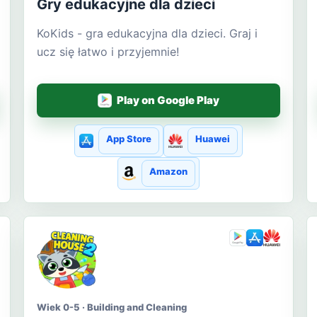
Gry edukacyjne dla dzieci
KoKids - gra edukacyjna dla dzieci. Graj i
ucz się łatwo i przyjemnie!
Play on Google Play
App Store
Huawei
Amazon
Wiek 0-5 · Building and Cleaning