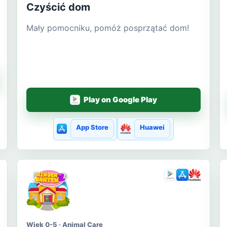
Czyścić dom
Mały pomocniku, pomóż posprzątać dom!
Play on Google Play
App Store
Huawei
Wiek 0-5 · Animal Care