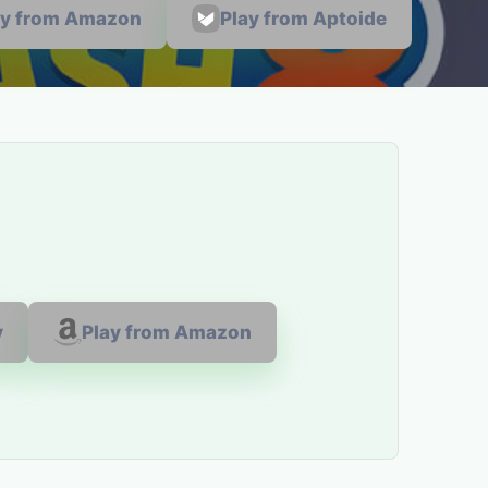
ay from Amazon
Play from Aptoide
y
Play from Amazon