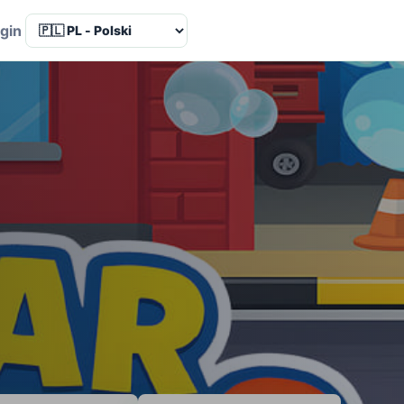
Language
gin