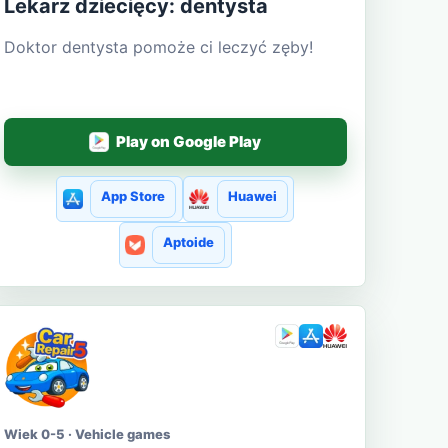
Lekarz dziecięcy: dentysta
Doktor dentysta pomoże ci leczyć zęby!
Play on Google Play
App Store
Huawei
Aptoide
Wiek 0-5 · Vehicle games