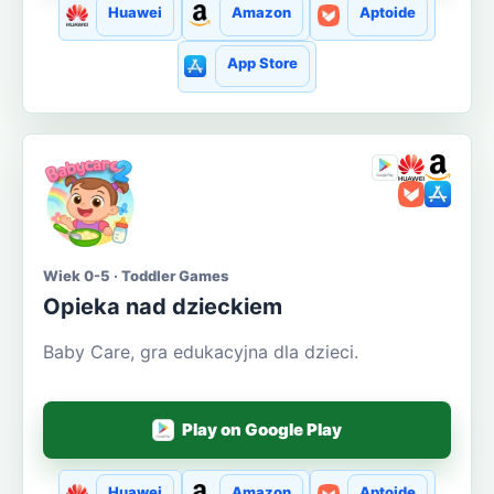
Huawei
Amazon
Aptoide
App Store
Wiek 0-5 · Toddler Games
Opieka nad dzieckiem
Baby Care, gra edukacyjna dla dzieci.
Play on Google Play
Huawei
Amazon
Aptoide