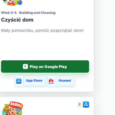
Wiek 0-5 · Building and Cleaning
Czyścić dom
Mały pomocniku, pomóż posprzątać dom!
Play on Google Play
App Store
Huawei