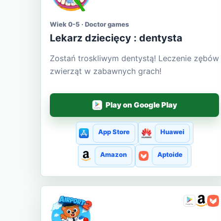
Wiek 0-5 · Doctor games
Lekarz dziecięcy : dentysta
Zostań troskliwym dentystą! Leczenie zębów
zwierząt w zabawnych grach!
Play on Google Play
App Store
Huawei
Amazon
Aptoide