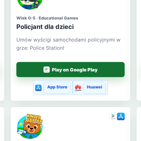
Wiek 0-5 · Educational Games
Policjant dla dzieci
Umów wyścigi samochodami policyjnymi w
grze: Police Station!
Play on Google Play
App Store
Huawei