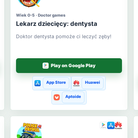
Wiek 0-5 · Doctor games
Lekarz dziecięcy: dentysta
Doktor dentysta pomoże ci leczyć zęby!
Play on Google Play
App Store
Huawei
Aptoide