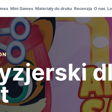
ames
Mini Games
Materiały do druku
Recenzja
O nas
Lo
ION
yzjerski d
t