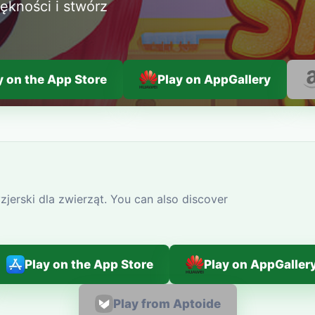
iękności i stwórz
y on the App Store
Play on AppGallery
zjerski dla zwierząt. You can also discover
Play on the App Store
Play on AppGaller
Play from Aptoide