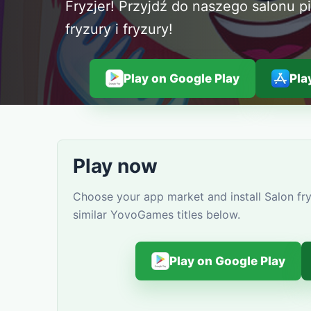
Fryzjer! Przyjdź do naszego salonu p
fryzury i fryzury!
Play on Google Play
Pla
Play now
Choose your app market and install Salon fry
similar YovoGames titles below.
Play on Google Play