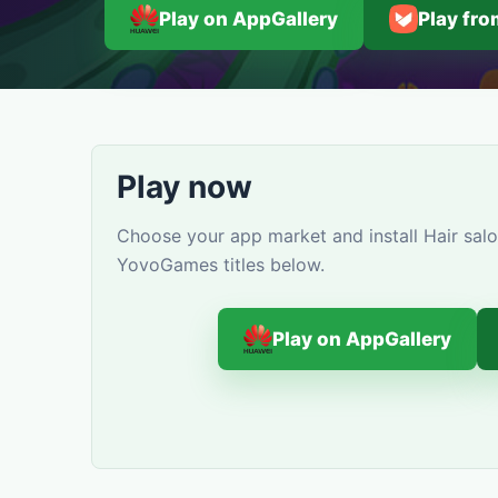
Play on AppGallery
Play fr
Play now
Choose your app market and install Hair salo
YovoGames titles below.
Play on AppGallery