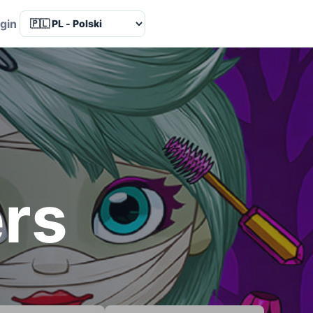
Language
gin
ers