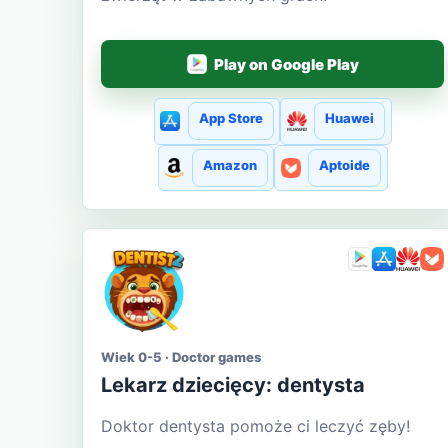
Play on Google Play
App Store
Huawei
Amazon
Aptoide
Wiek 0-5 · Doctor games
Lekarz dziecięcy: dentysta
Doktor dentysta pomoże ci leczyć zęby!