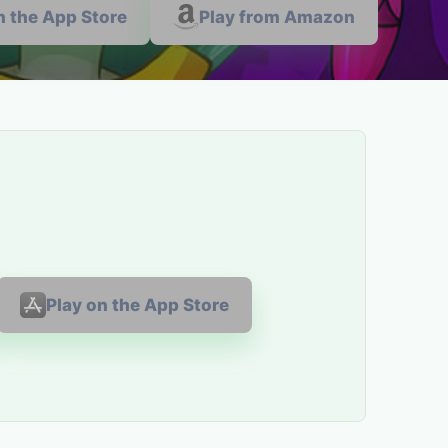
n the App Store
Play from Amazon
Play on the App Store