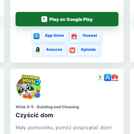
Play on Google Play
App Store
Huawei
Amazon
Aptoide
Wiek 0-5 · Building and Cleaning
Czyścić dom
Mały pomocniku, pomóż posprzątać dom!