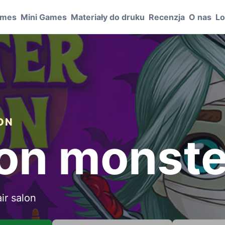
ames
Mini Games
Materiały do druku
Recenzja
O nas
Lo
ION
lon monst
ir salon