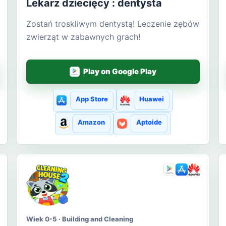
Lekarz dziecięcy : dentysta
Zostań troskliwym dentystą! Leczenie zębów
zwierząt w zabawnych grach!
Play on Google Play
App Store
Huawei
Amazon
Aptoide
Wiek 0-5 · Building and Cleaning