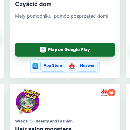
Czyścić dom
Mały pomocniku, pomóż posprzątać dom!
Play on Google Play
App Store
Huawei
Wiek 0-5 · Beauty and Fashion
Hair salon monsters