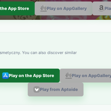
 the App Store
Play on AppGallery
Pl
smetyczny. You can also discover similar
Play on the App Store
Play on AppGaller
Play from Aptoide