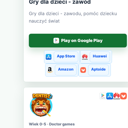
Gry dla dzieci - zawód
Gry dla dzieci - zawodu, pomóc dziecku
nauczyć świat
Play on Google Play
App Store
Huawei
Amazon
Aptoide
Wiek 0-5 · Doctor games