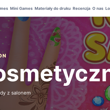
ames
Mini Games
Materiały do druku
Recenzja
O nas
Lo
ION
kosmetycz
ody z salonem