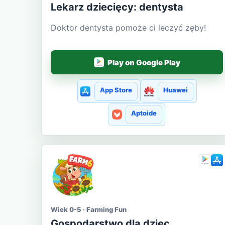
Lekarz dziecięcy: dentysta
Doktor dentysta pomoże ci leczyć zęby!
Play on Google Play
App Store
Huawei
Aptoide
Wiek 0-5 · Farming Fun
Gospodarstwo dla dziec