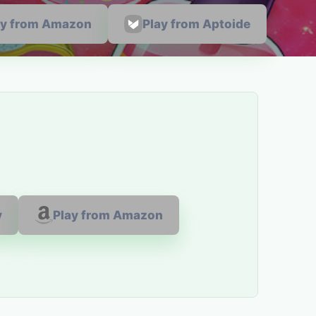
ay from Amazon
Play from Aptoide
y
Play from Amazon