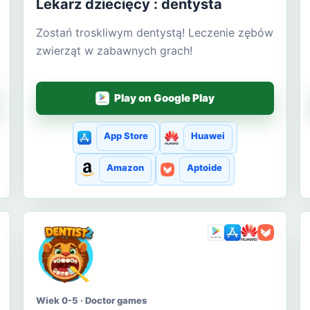
Lekarz dziecięcy : dentysta
Zostań troskliwym dentystą! Leczenie zębów
zwierząt w zabawnych grach!
Play on Google Play
App Store
Huawei
Amazon
Aptoide
Wiek 0-5 · Doctor games