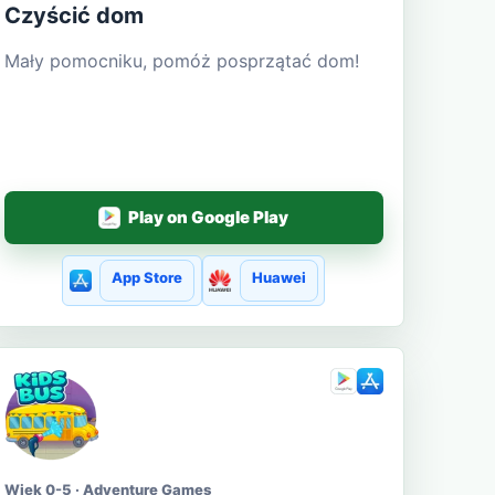
Czyścić dom
Mały pomocniku, pomóż posprzątać dom!
Play on Google Play
App Store
Huawei
Wiek 0-5 · Adventure Games