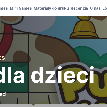
ames
Mini Games
Materiały do druku
Recenzja
O nas
Lo
ES
la dzieci
eci.