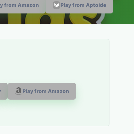
ay from Amazon
Play from Aptoide
y
Play from Amazon