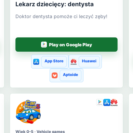
Lekarz dziecięcy: dentysta
Doktor dentysta pomoże ci leczyć zęby!
Play on Google Play
App Store
Huawei
Aptoide
Wiek 0-5 · Vehicle games