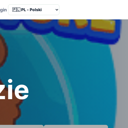
Language
gin
zie