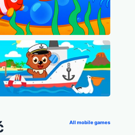
ć
All mobile games