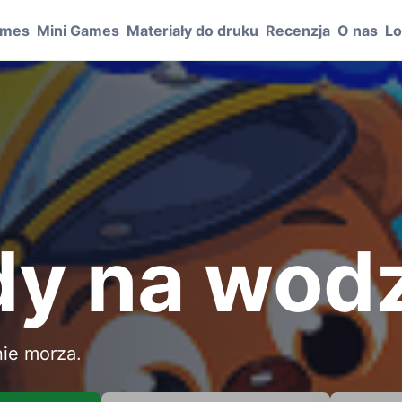
ames
Mini Games
Materiały do druku
Recenzja
O nas
Lo
y na wod
nie morza.