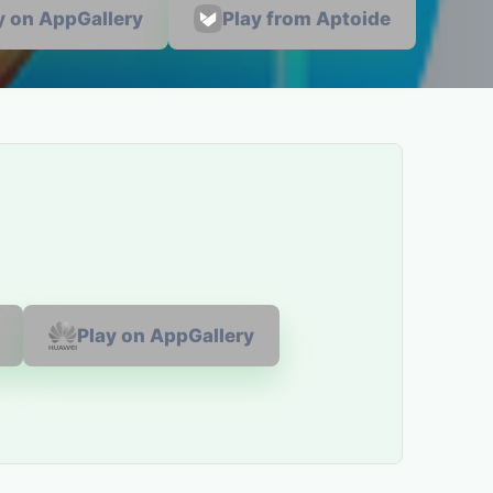
y on AppGallery
Play from Aptoide
Play on AppGallery